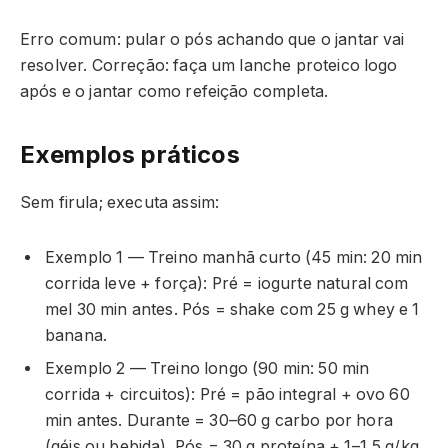
Erro comum: pular o pós achando que o jantar vai
resolver. Correção: faça um lanche proteico logo
após e o jantar como refeição completa.
Exemplos práticos
Sem firula; executa assim:
Exemplo 1 — Treino manhã curto (45 min: 20 min
corrida leve + força): Pré = iogurte natural com
mel 30 min antes. Pós = shake com 25 g whey e 1
banana.
Exemplo 2 — Treino longo (90 min: 50 min
corrida + circuitos): Pré = pão integral + ovo 60
min antes. Durante = 30–60 g carbo por hora
(géis ou bebida). Pós = 30 g proteína + 1–1,5 g/kg