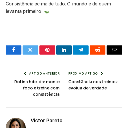
Consistência acima de tudo. O mundo é de quem
levanta primeiro.
Facebook
Twitter
Pinterest
LinkedIn
Telegram
Reddit
Email
ARTIGO ANTERIOR
PRÓXIMO ARTIGO
Rotina híbrida: monte
Constância nos treinos:
foco e treine com
evolua de verdade
consistência
Victor Pareto