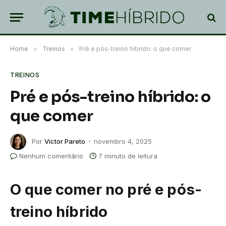
Home
»
Treinos
»
Pré e pós-treino híbrido: o que comer
TREINOS
Pré e pós-treino híbrido: o
que comer
Por
Victor Pareto
novembro 4, 2025
Nenhum comentário
7 minuto de leitura
O que comer no pré e pós-
treino híbrido